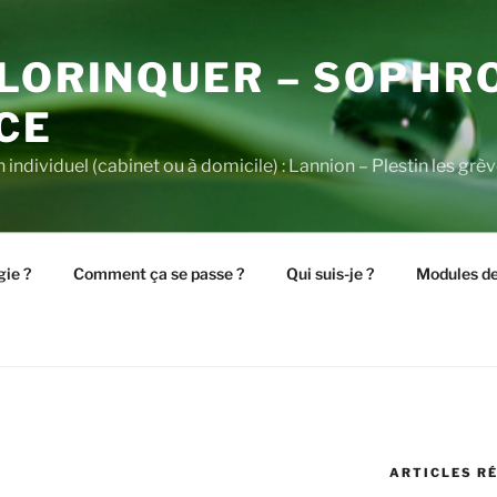
 LORINQUER – SOPHR
CE
individuel (cabinet ou à domicile) : Lannion – Plestin les gr
gie ?
Comment ça se passe ?
Qui suis-je ?
Modules de
ARTICLES R