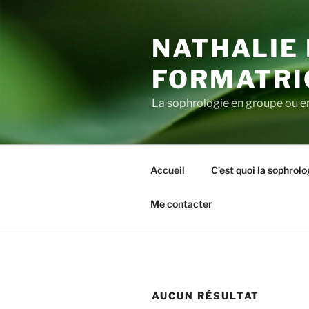
Aller
au
NATHALIE
contenu
principal
FORMATRI
La sophrologie en groupe ou en 
Accueil
C’est quoi la sophrolo
Me contacter
AUCUN RÉSULTAT